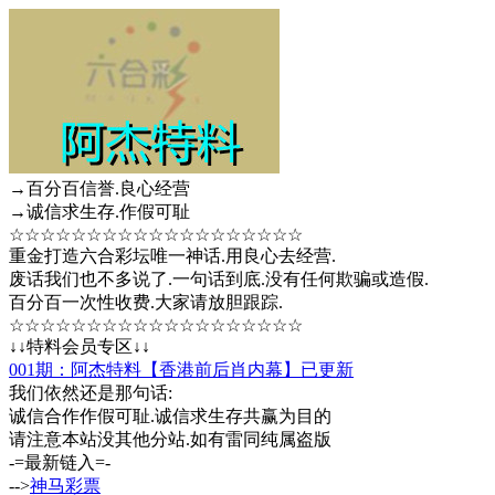
→百分百信誉.良心经营
→诚信求生存.作假可耻
☆☆☆☆☆☆☆☆☆☆☆☆☆☆☆☆☆☆☆
重金打造六合彩坛唯一神话.用良心去经营.
废话我们也不多说了.一句话到底.没有任何欺骗或造假.
百分百一次性收费.大家请放胆跟踪.
☆☆☆☆☆☆☆☆☆☆☆☆☆☆☆☆☆☆☆
↓↓特料会员专区↓↓
001期：阿杰特料【香港前后肖内幕】已更新
我们依然还是那句话:
诚信合作作假可耻.诚信求生存共赢为目的
请注意本站没其他分站.如有雷同纯属盗版
-=最新链入=-
-->
神马彩票