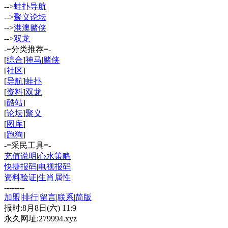
-->
蛙扑导航
-->
聚义论坛
-->
港澳赌侠
-->
双龙
-=分类推荐=-
[
综合
]
神马
|
赌侠
[
社区
]
[
导航
]
蛙扑
[
资料
]
双龙
[
酷站
]
[
论坛
]
聚义
[
图库
]
[
跑狗
]
-=采民工具=-
充值说明
|
心水策略
快捷报码
|
电视报码
资料验证
|
生肖属性
--------
加盟
|
排行
|
留言
|
联系
|
简版
报时:8月8日(六) 11:9
永久网址:279994.xyz