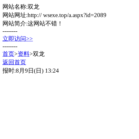
网站名称:双龙
网站网址:http:// wsexe.top/a.aspx?id=2089
网站简介:这网站不错！
--------
立即访问>>
--------
首页
>
资料
>双龙
返回首页
报时:8月9日(日) 13:24