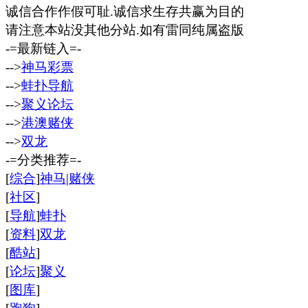
诚信合作作假可耻.诚信求生存共赢为目的
请注意本站没其他分站.如有雷同纯属盗版
-=最新链入=-
-->
神马彩票
-->
蛙扑导航
-->
聚义论坛
-->
港澳赌侠
-->
双龙
-=分类推荐=-
[
综合
]
神马
|
赌侠
[
社区
]
[
导航
]
蛙扑
[
资料
]
双龙
[
酷站
]
[
论坛
]
聚义
[
图库
]