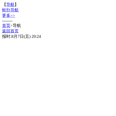
【
导航
】
蛙扑导航
更多>>
--------
首页
>导航
返回首页
报时:8月7日(五) 20:24