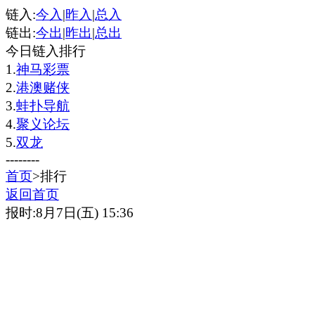
链入:
今入
|
昨入
|
总入
链出:
今出
|
昨出
|
总出
今日链入排行
1.
神马彩票
2.
港澳赌侠
3.
蛙扑导航
4.
聚义论坛
5.
双龙
--------
首页
>排行
返回首页
报时:8月7日(五) 15:36